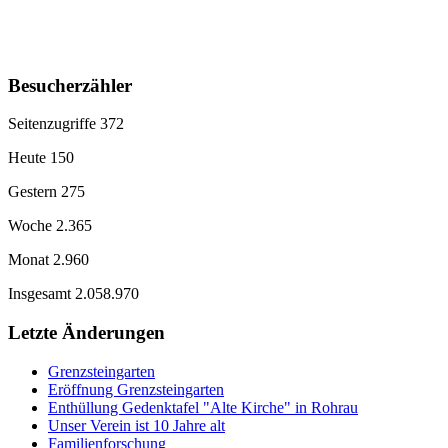
Besucherzähler
Seitenzugriffe
372
Heute
150
Gestern
275
Woche
2.365
Monat
2.960
Insgesamt
2.058.970
Letzte Änderungen
Grenzsteingarten
Eröffnung Grenzsteingarten
Enthüllung Gedenktafel "Alte Kirche" in Rohrau
Unser Verein ist 10 Jahre alt
Familienforschung