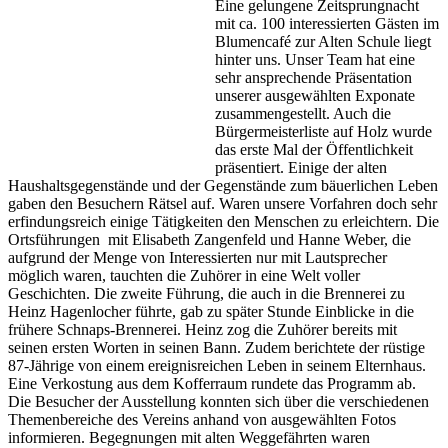
Eine gelungene Zeitsprungnacht
mit ca. 100 interessierten Gästen im
Blumencafé zur Alten Schule liegt
hinter uns. Unser Team hat eine
sehr ansprechende Präsentation
unserer ausgewählten Exponate
zusammengestellt. Auch die
Bürgermeisterliste auf Holz wurde
das erste Mal der Öffentlichkeit
präsentiert. Einige der alten
Haushaltsgegenstände und der Gegenstände zum bäuerlichen Leben
gaben den Besuchern Rätsel auf. Waren unsere Vorfahren doch sehr
erfindungsreich einige Tätigkeiten den Menschen zu erleichtern. Die
Ortsführungen mit Elisabeth Zangenfeld und Hanne Weber, die
aufgrund der Menge von Interessierten nur mit Lautsprecher
möglich waren, tauchten die Zuhörer in eine Welt voller
Geschichten. Die zweite Führung, die auch in die Brennerei zu
Heinz Hagenlocher führte, gab zu später Stunde Einblicke in die
frühere Schnaps-Brennerei. Heinz zog die Zuhörer bereits mit
seinen ersten Worten in seinen Bann. Zudem berichtete der rüstige
87-Jährige von einem ereignisreichen Leben in seinem Elternhaus.
Eine Verkostung aus dem Kofferraum rundete das Programm ab.
Die Besucher der Ausstellung konnten sich über die verschiedenen
Themenbereiche des Vereins anhand von ausgewählten Fotos
informieren. Begegnungen mit alten Weggefährten waren