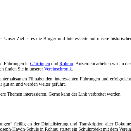
e. Unser Ziel ist es die Bürger und Interessierte auf unsere historis
d Führungen in
Gärtringen
und
Rohrau
. Außerdem arbeiten wir an de
n finden Sie in unserer
Vereinschronik
.
unterhaltsamen Filmabenden, interessanten Führungen und erfolgreic
 gut an und werden weiter geführt.
re Themen interessieren. Gerne kann der Link verbreitet werden.
ungen“ fleißig an der Digitalisierung und Transkription alter Dokum
Joseph-Haydn-Schule in Rohrau startet ein Schulprojekt mit dem Verein