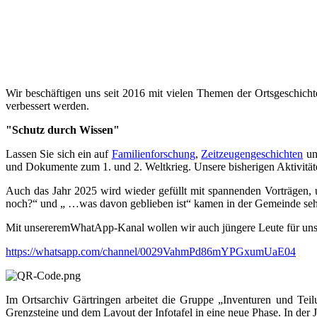
Wir beschäftigen uns seit 2016 mit vielen Themen der Ortsgeschicht
verbessert werden.
"Schutz durch Wissen"
Lassen Sie sich ein auf
Familienforschung
,
Zeitzeugengeschichten
un
und Dokumente zum 1. und 2. Weltkrieg. Unsere bisherigen Aktivitäte
Auch das Jahr 2025 wird wieder gefüllt mit spannenden Vorträgen, 
noch?“ und „ …was davon geblieben ist“ kamen in der Gemeinde sehr
Mit unsereremWhatApp-Kanal wollen wir auch jüngere Leute für unse
https://whatsapp.com/channel/0029VahmPd86mYPGxumUaE04
Im Ortsarchiv Gärtringen arbeitet die Gruppe „Inventuren und Teil
Grenzsteine und dem Layout der Infotafel in eine neue Phase. In der 